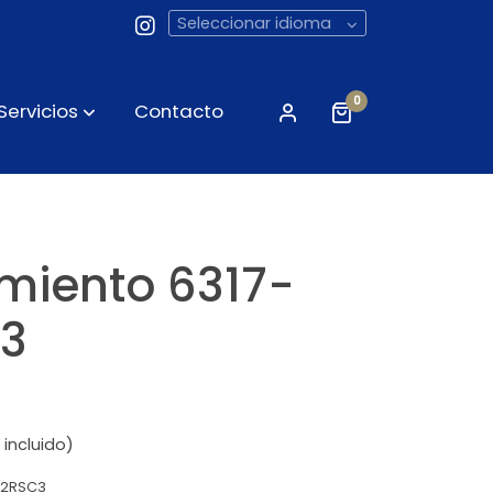
Seleccionar idioma
0
Servicios
Contacto
miento 6317-
C3
 incluido)
-2RSC3