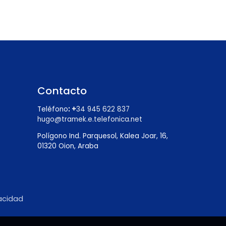
Contacto
Teléfono
:
+
34 945 622 837
hugo@tramek.e.telefonica.net
Polígono Ind. Parquesol, Kalea Joar, 16,
01320 Oion, Araba
vacidad