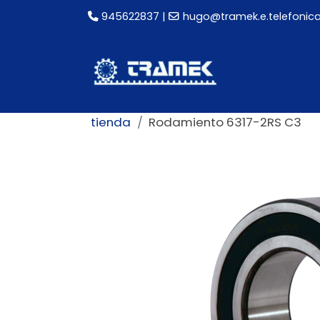
945622837
|
hugo@tramek.e.telefonica
tienda
Rodamiento 6317-2RS C3