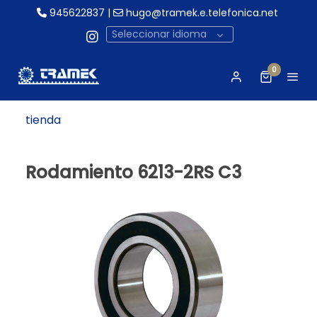
945622837
|
hugo@tramek.e.telefonica.net
Seleccionar idioma
0
tienda
Rodamiento 6213-2RS C3