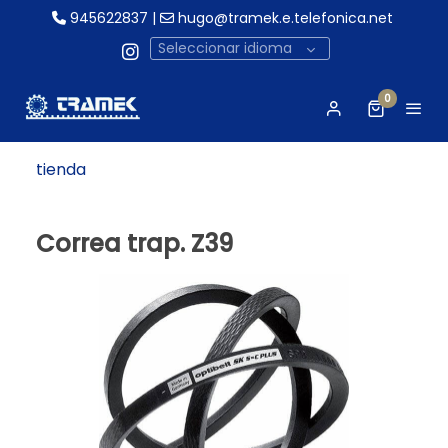
945622837
|
hugo@tramek.e.telefonica.net
Seleccionar idioma
0
tienda
Correa trap. Z39