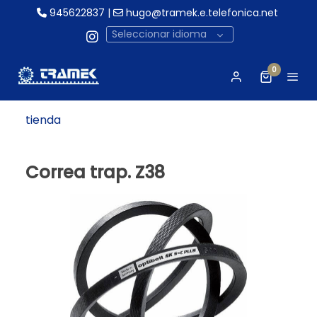
945622837
|
hugo@tramek.e.telefonica.net
Seleccionar idioma
0
tienda
Correa trap. Z38