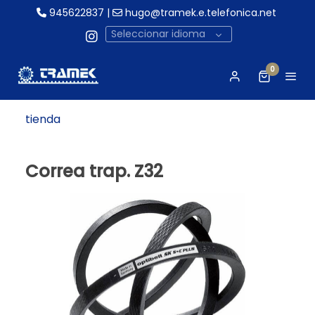
945622837
|
hugo@tramek.e.telefonica.net
Seleccionar idioma
0
tienda
Correa trap. Z32