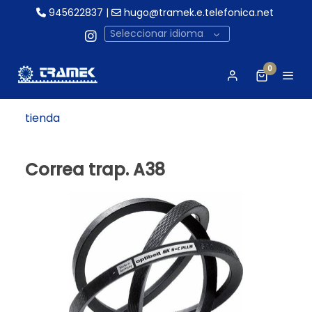
945622837
|
hugo@tramek.e.telefonica.net
Seleccionar idioma
0
tienda
Correa trap. A38