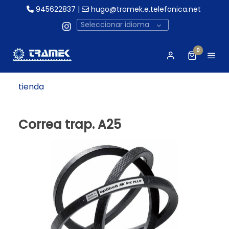
945622837
|
hugo@tramek.e.telefonica.net
Seleccionar idioma
0
tienda
Correa trap. A25